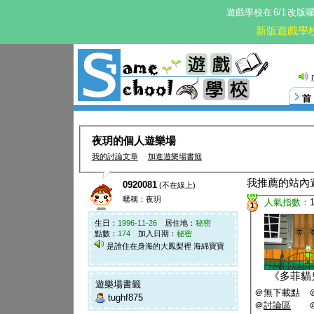
遊戲學校在
6/1
改版
新版遊戲學
這。
夜玥的個人遊樂場
我的討論文章
加進遊樂場書籤
我推薦的站內
0920081
(不在線上)
暱稱：夜玥
人氣指數：
1
生日：
1996-11-26
居住地：
秘密
點數：
174
加入日期：
秘密
是誰住在身海的大鳳梨裡 海綿寶寶
《
多菲貓
遊樂場書籤
＠無下載點 
tughf875
＠
討論區