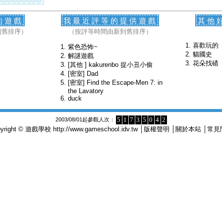
的遊戲
我最近評等的提供遊戲
其他
到舊排序）
（按評等時間由新到舊排序）
喜歡玩的
紫色恐怖~
貓國史
解謎遊戲
花朵找碴
[其他 ] kakurenbo 捉小丑小偷
[密室] Dad
[密室] Find the Escape-Men 7: in
the Lavatory
duck
5
1
7
3
5
0
4
2
2003/08/01起參觀人次：
pyright © 遊戲學校
http://www.gameschool.idv.tw
│
版權聲明
│
關於本站
│
常見