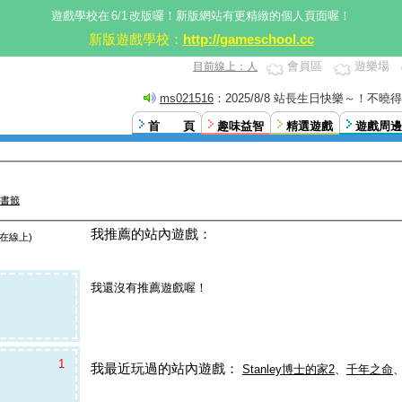
遊戲學校在
6/1
改版囉！新版網站有更精緻的個人頁面喔！
新版遊戲學校：
http://gameschool.cc
會員區
遊樂場
目前線上：人
ms021516
：2025/8/8 站長生日快樂～！不
這。XD
首 頁
趣味益智
精選遊戲
遊戲周邊
書籤
我推薦的站內遊戲：
在線上)
我還沒有推薦遊戲喔！
1
我最近玩過的站內遊戲：
Stanley博士的家2
、
千年之命