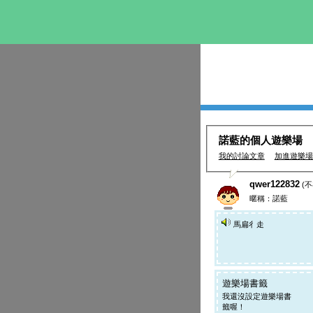
諾藍的個人遊樂場
我的討論文章
加進遊樂場
qwer122832
(不
暱稱：諾藍
馬扁彳走
遊樂場書籤
我還沒設定遊樂場書
籤喔！