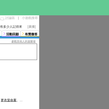
討論區
|
小遊戲搜尋
曉得有多少人記得來
[廣播]
活動回顧
有獎徵答
參觀其他人的遊樂場
、
更衣室命案
、...