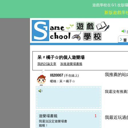
遊戲學校在
6/1
改版
新版遊戲學
呆〃橘子☆的個人遊樂場
我的討論文章
加進遊樂場書籤
我推薦的站
l820007
(不在線上)
暱稱：呆〃橘子☆
我還沒有推薦
遊樂場書籤
1
我最近玩過
我還沒設定遊樂場書
籤喔！