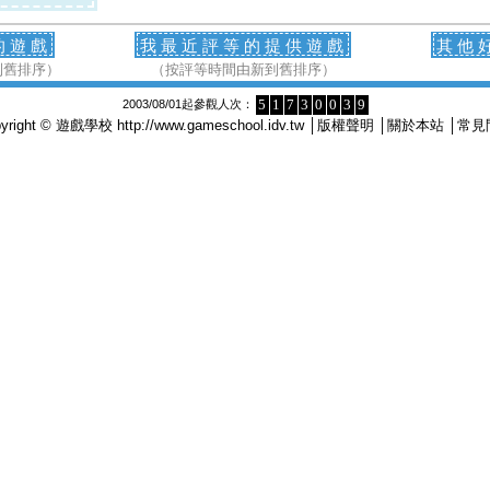
的遊戲
我最近評等的提供遊戲
其他
到舊排序）
（按評等時間由新到舊排序）
5
1
7
3
0
0
3
9
2003/08/01起參觀人次：
pyright © 遊戲學校
http://www.gameschool.idv.tw
│
版權聲明
│
關於本站
│
常見