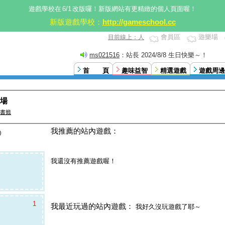
遊戲學校在
6/1
改版囉！新版網站有更精緻的個人頁面喔！
新版遊戲學校：
http://gameschool.cc
會員區
遊樂場
目前線上：人
ms021516
：站長 2024/8/8 生日快樂～！
首 頁
趣味益智
精選遊戲
遊戲周邊
場
書籤
我推薦的站內遊戲：
)
我還沒有推薦遊戲喔！
1
我最近玩過的站內遊戲：
我好久沒玩遊戲了耶～