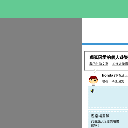
獨孤囚愛的個人遊樂
我的討論文章
加進遊樂場
honda
(不在線上
暱稱：獨孤囚愛
遊樂場書籤
我還沒設定遊樂場書
籤喔！