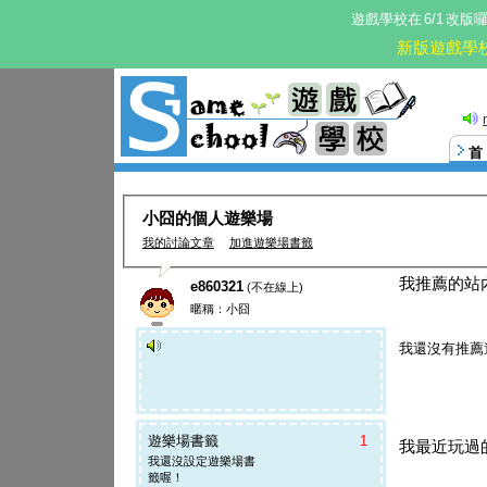
遊戲學校在
6/1
改版
新版遊戲學
小囧的個人遊樂場
我的討論文章
加進遊樂場書籤
我推薦的站
e860321
(不在線上)
暱稱：小囧
我還沒有推薦
遊樂場書籤
1
我最近玩過
我還沒設定遊樂場書
籤喔！