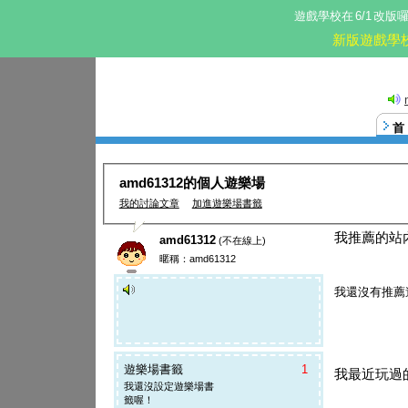
遊戲學校在
6/1
改版
新版遊戲學
amd61312的個人遊樂場
我的討論文章
加進遊樂場書籤
我推薦的站
amd61312
(不在線上)
暱稱：amd61312
我還沒有推薦
遊樂場書籤
1
我最近玩過
我還沒設定遊樂場書
籤喔！