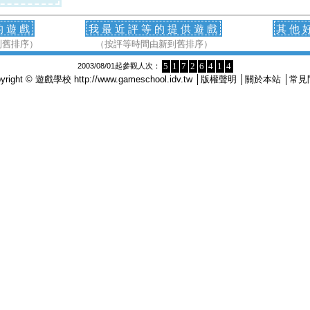
的遊戲
我最近評等的提供遊戲
其他
到舊排序）
（按評等時間由新到舊排序）
5
1
7
2
6
4
1
4
2003/08/01起參觀人次：
pyright © 遊戲學校
http://www.gameschool.idv.tw
│
版權聲明
│
關於本站
│
常見