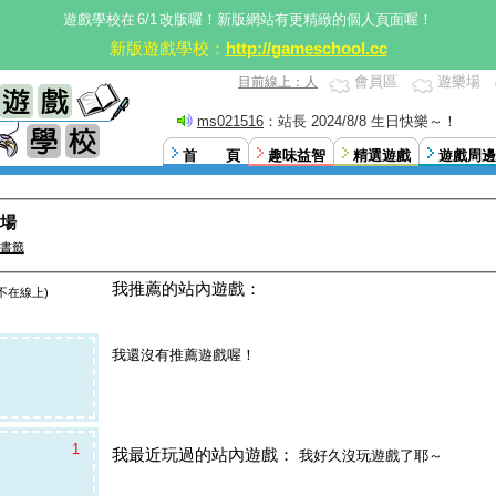
遊戲學校在
6/1
改版囉！新版網站有更精緻的個人頁面喔！
新版遊戲學校：
http://gameschool.cc
會員區
遊樂場
目前線上：人
ms021516
：站長 2024/8/8 生日快樂～！
首 頁
趣味益智
精選遊戲
遊戲周邊
場
書籤
我推薦的站內遊戲：
不在線上)
我還沒有推薦遊戲喔！
1
我最近玩過的站內遊戲：
我好久沒玩遊戲了耶～